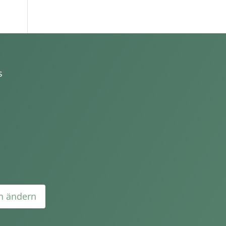
s
en ändern