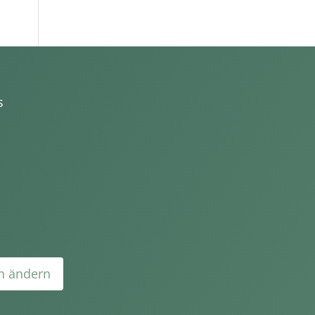
s
en ändern