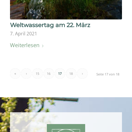
Weltwassertag am 22. März
7. April 2021
Weiterlesen
«
‹
15
16
17
18
›
Seite 17 von 18