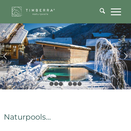
1
2
3
4
5
6
7
Naturpools…